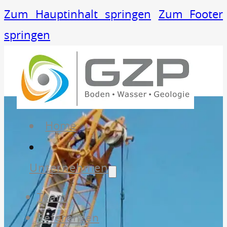
Zum Hauptinhalt springen
Zum Footer
springen
Home
Unternehmen
Team
Referenzen