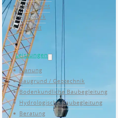
Equipment
Netzwerk
Qualität
Leistungen
Planung
Baugrund / Geotechnik
Bodenkundliche Baubegleitung
Hydrologische Baubegleitung
Beratung