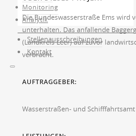
Monitoring
Die Bundeswasserstraße Ems wird vo
Analytik
unterhalten. Das anfallende Baggerg
Stellenausschreibungen
(Landkreis Leer) auf zuvor landwirts
Kontakt
verbracht.
AUFTRAGGEBER:
Wasserstraßen- und Schifffahrtsam